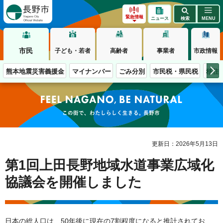
長野市
緊急情報
ニュース
検索
MENU
市民
子ども・若者
高齢者
事業者
市政情報
熊本地震災害義援金
マイナンバー
ごみ分別
市民税・県民税
移住
この街で、わたしらしく生きる。長野市
更新日：2026年5月13日
第1回上田長野地域水道事業広域化
協議会を開催しました
日本の総人口は、50年後に現在の7割程度になると推計されてお