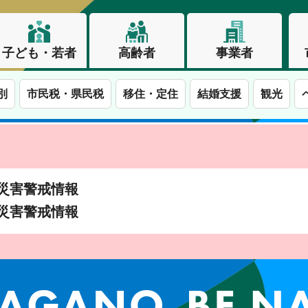
子ども・若者
高齢者
事業者
別
市民税・県民税
移住・定住
結婚支援
観光
土砂災害警戒情報
土砂災害警戒情報
この街で、わたしらしく生きる。長野市