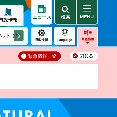
MENU
検索
ニュース
市政情報
ペット（犬・猫）
住民票・戸籍
公営住宅
市街地整備
緊急情報
閲覧支援
Language
閉じる
緊急情報一覧