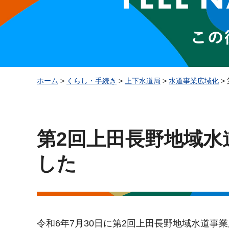
ホーム
>
くらし・手続き
>
上下水道局
>
水道事業広域化
>
第2回上田長野地域水
した
令和6年7月30日に第2回上田長野地域水道事