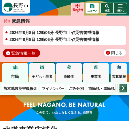
長野市
緊急情報
ニュース
検索
MENU
緊急情報
2026年8月8日 12時06分 長野市土砂災害警戒情報
2026年8月8日 12時06分 長野市土砂災害警戒情報
緊急情報一覧
閉じる
市民
子ども・若者
高齢者
事業者
市政情報
熊本地震災害義援金
マイナンバー
ごみ分別
市民税・県民税
移住
この街で、わたしらしく生きる。長野市