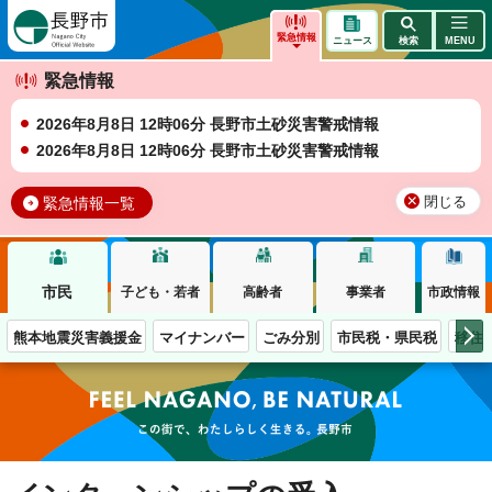
長野市
緊急情報
ニュース
検索
MENU
緊急情報
2026年8月8日 12時06分 長野市土砂災害警戒情報
2026年8月8日 12時06分 長野市土砂災害警戒情報
緊急情報一覧
閉じる
市民
子ども・若者
高齢者
事業者
市政情報
熊本地震災害義援金
マイナンバー
ごみ分別
市民税・県民税
移住
この街で、わたしらしく生きる。長野市