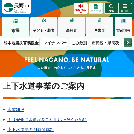
長野市
緊急情報
ニュース
検索
MENU
市民
子ども・若者
高齢者
事業者
市政情報
熊本地震災害義援金
マイナンバー
ごみ分別
市民税・県民税
移住
この街で、わたしらしく生きる。長野市
上下水道事業のご案内
水道GLP
より安全に水道水をご利用いただくために
上下水道局の24時間体制