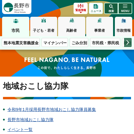
長野市
緊急情報
ニュース
検索
MENU
市民
子ども・若者
高齢者
事業者
市政情報
熊本地震災害義援金
マイナンバー
ごみ分別
市民税・県民税
移住
この街で、わたしらしく生きる。長野市
地域おこし協力隊
令和9年1月採用長野市地域おこし協力隊員募集
長野市地域おこし協力隊
イベント一覧