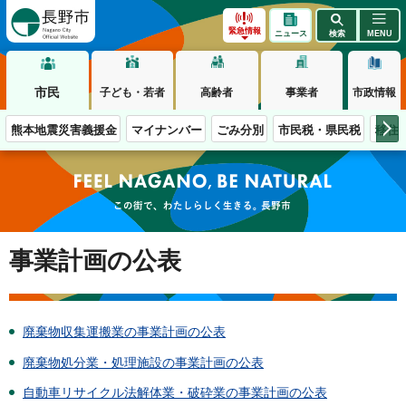
長野市
緊急情報
ニュース
検索
MENU
市民
子ども・若者
高齢者
事業者
市政情報
熊本地震災害義援金
マイナンバー
ごみ分別
市民税・県民税
移住
この街で、わたしらしく生きる。長野市
事業計画の公表
廃棄物収集運搬業の事業計画の公表
廃棄物処分業・処理施設の事業計画の公表
自動車リサイクル法解体業・破砕業の事業計画の公表