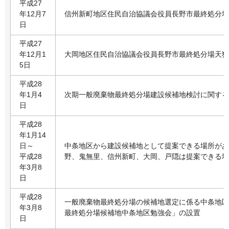
平成27
年12月7
信州新町地区住民自治協議会役員長野市最終処分場天
日
平成27
年12月1
大岡地区住民自治協議会役員長野市最終処分場天狗沢
5日
平成28
年1月4
次期一般廃棄物最終処分場建設候補地検討に関する
日
平成28
年1月14
日～
中条地区から建設候補地として提案できる場所があ
平成28
野、鬼無里、信州新町、大岡、戸隠は提案できる場
年3月8
日
平成28
一般廃棄物最終処分場の候補地選定に係る中条地区
年3月8
最終処分場候補地中条地区勉強会」の設置
日