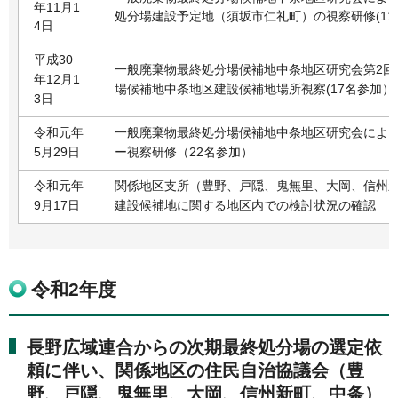
年11月1
処分場建設予定地（須坂市仁礼町）の視察研修(11
4日
平成30
一般廃棄物最終処分場候補地中条地区研究会第2回
年12月1
場候補地中条地区建設候補地場所視察(17名参加）
3日
令和元年
一般廃棄物最終処分場候補地中条地区研究会によ
5月29日
ー視察研修（22名参加）
令和元年
関係地区支所（豊野、戸隠、鬼無里、大岡、信州
9月17日
建設候補地に関する地区内での検討状況の確認
令和2年度
長野広域連合からの次期最終処分場の選定依
頼に伴い、関係地区の住民自治協議会（豊
野、戸隠、鬼無里、大岡、信州新町、中条）