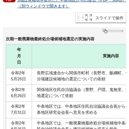
別紙2候補地を提示した中条地区からの提言（PDF：56KB）
（別ウィンドウで開きます）
スライドで操作
次期一般廃棄物最終処分場候補地選定の実施内容
年
月
実施内容
日
令和2年
長野広域連合から関係市町村（長野市、飯綱町、
5月25日
分場建設候補地の選定についての依頼
令和2年
関係地区住民自治協議会（豊野、戸隠、鬼無里、
6月26日
地選定について依頼
令和2年
中条地区では、中条地区住民自治協議会会長から
7月31日
条地区研究会会長へ意見を求める
令和2年
中条地区では、一般廃棄物最終処分場候補地中条