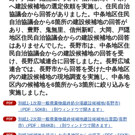
へ建設候補地の選定依頼を実施し、住民自治
協議会から回答がありました。中条地区住民
自治協議会から6箇所の建設候補地の回答が
あり、豊野、鬼無里、信州新町、大岡、戸隠
地区住民自治協議会からの建設候補地の回答
はありませんでした。長野市は、中条地区住
民自治協議会からの建設候補地の回答を受
け、長野広域連合に回答しました。長野広域
連合では、長野市から回答を受けた中条地区
内の建設候補地の現地調査を実施し、中条地
区内の候補地を6箇所から3箇所に絞り込みを
実施しました。
別紙1-1次期一般廃棄物最終処分場建設候補地(長野市)
（PDF：50KB）（別ウィンドウで開きます）
別紙1-2次期一般廃棄物最終候補地建設候補地位置図(長野
市)（PDF：884KB）（別ウィンドウで開きます）