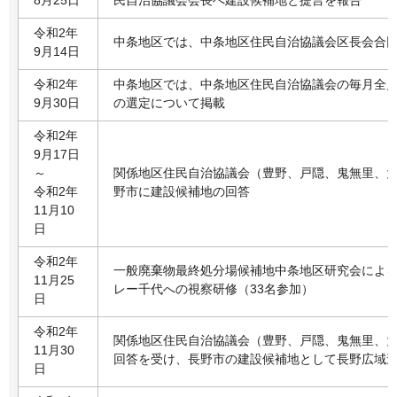
8月25日
民自治協議会会長へ建設候補地と提言を報告
令和2年
中条地区では、中条地区住民自治協議会区長会合
9月14日
令和2年
中条地区では、中条地区住民自治協議会の毎月全
9月30日
の選定について掲載
令和2年
9月17日
～
関係地区住民自治協議会（豊野、戸隠、鬼無里、
令和2年
野市に建設候補地の回答
11月10
日
令和2年
一般廃棄物最終処分場候補地中条地区研究会によ
11月25
レー千代への視察研修（33名参加）
日
令和2年
関係地区住民自治協議会（豊野、戸隠、鬼無里、
11月30
回答を受け、長野市の建設候補地として長野広域
日