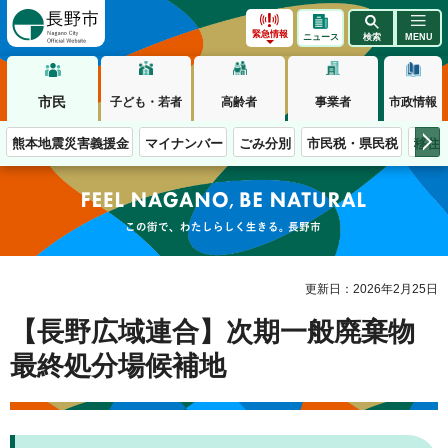
長野市
緊急情報
ニュース
検索
MENU
市民
子ども・若者
高齢者
事業者
市政情報
熊本地震災害義援金
マイナンバー
ごみ分別
市民税・県民税
移住
この街で、わたしらしく生きる。長野市
更新日：2026年2月25日
【長野広域連合】次期一般廃棄物
最終処分場候補地