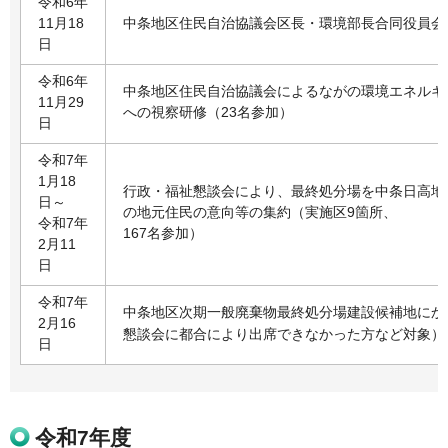
令和6年
11月18
中条地区住民自治協議会区長・環境部長合同役員会
日
令和6年
中条地区住民自治協議会によるながの環境エネルギ
11月29
への視察研修（23名参加）
日
令和7年
1月18
行政・福祉懇談会により、最終処分場を中条日高地
日～
の地元住民の意向等の集約（実施区9箇所、
令和7年
167名参加）
2月11
日
令和7年
中条地区次期一般廃棄物最終処分場建設候補地にか
2月16
懇談会に都合により出席できなかった方など対象）
日
令和7年度