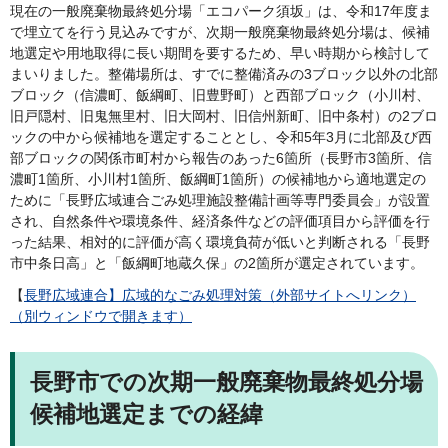
現在の一般廃棄物最終処分場「エコパーク須坂」は、令和17年度ま
で埋立てを行う見込みですが、次期一般廃棄物最終処分場は、候補
地選定や用地取得に長い期間を要するため、早い時期から検討して
まいりました。整備場所は、すでに整備済みの3ブロック以外の北部
ブロック（信濃町、飯綱町、旧豊野町）と西部ブロック（小川村、
旧戸隠村、旧鬼無里村、旧大岡村、旧信州新町、旧中条村）の2ブロ
ックの中から候補地を選定することとし、令和5年3月に北部及び西
部ブロックの関係市町村から報告のあった6箇所（長野市3箇所、信
濃町1箇所、小川村1箇所、飯綱町1箇所）の候補地から適地選定の
ために「長野広域連合ごみ処理施設整備計画等専門委員会」が設置
され、自然条件や環境条件、経済条件などの評価項目から評価を行
った結果、相対的に評価が高く環境負荷が低いと判断される「長野
市中条日高」と「飯綱町地蔵久保」の2箇所が選定されています。
【
長野広域連合】広域的なごみ処理対策（外部サイトへリンク）
（別ウィンドウで開きます）
長野市での次期一般廃棄物最終処分場
候補地選定までの経緯