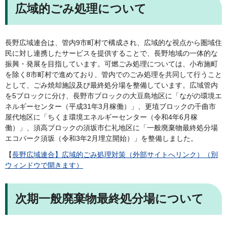
広域的ごみ処理について
長野広域連合は、管内9市町村で構成され、広域的な視点から圏域住
民に対し連携したサービスを提供することで、長野地域の一体的な
振興・発展を目指しています。可燃ごみ処理については、小布施町
を除く8市町村で進めており、管内でのごみ処理を共同して行うこと
として、ごみ焼却施設及び最終処分場を整備しています。広域管内
を5ブロックに分け、長野市ブロックの大豆島地区に「ながの環境エ
ネルギーセンター（平成31年3月稼働）」、更埴ブロックの千曲市
屋代地区に「ちくま環境エネルギーセンター（令和4年6月稼
働）」、須高ブロックの須坂市仁礼地区に「一般廃棄物最終処分場
エコパーク須坂（令和3年2月埋立開始）」を整備しました。
【
長野広域連合】広域的ごみ処理対策（外部サイトへリンク）（別
ウィンドウで開きます）
次期一般廃棄物最終処分場について