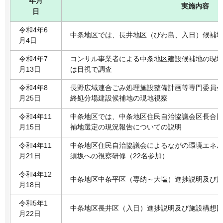
年月
実施内容
日
令和4年6
中条地区では、長井地区（びわ島、入日）候補
月4日
令和4年7
コンサル事業者による中条地区建設候補地の現
月13日
は目視で調査
令和4年8
長野広域連合ごみ処理施設整備計画等専門委員
月25日
終処分場建設候補地の現地視察
令和4年11
中条地区では、中条地区住民自治協議会区長合
月15日
補地選定の現況報告についての説明
令和4年11
中条地区住民自治協議会によるながの環境エネ
月21日
須坂への視察研修（22名参加）
令和4年12
中条地区中条平区（専納～大塩）進捗説明及び
月18日
令和5年1
中条地区長井区（入日）進捗説明及び施設構想
月22日