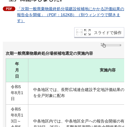
「次期一般廃棄物最終処分場建設候補地にかかる評価結果の
報告会を開催」（PDF：162KB）（別ウィンドウで開きま
す）
スライドで操作
次期一般廃棄物最終処分場候補地選定の実施内容
年
月
実施内容
日
令和5
中条地区では、長野広域連合建設予定地評価結果の
年8月1
を全戸対象に配布
日
令和5
年8月1
3日～
中条地区内では、中条地区全戸への報告会開催の有線放
令和5
月23日～25日）、長野市民新聞に報告会開催予定の