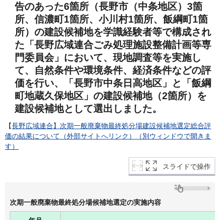
告のあった6箇所（長野市（中条地区）3箇
所、信濃町1箇所、小川村1箇所、飯綱町1箇
所）の建設候補地を学識経験者等で構成され
た「長野広域連合ごみ処理施設整備計画等専
門委員会」において、現地調査等を実施し
て、自然条件や環境条件、経済条件などの評
価を行い、「長野市中条日高地区」と「飯綱
町地蔵久保地区」の建設候補地（2箇所）を
建設候補地として選出しました。
【
長野広域連合】次期一般廃棄物最終処分場建設候補地選定総合評
価の結果について（外部サイトへリンク）（別ウィンドウで開きま
す）
スライドで操作
次期一般廃棄物最終処分場候補地選定の実施内容