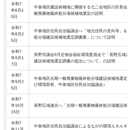
令和7
中条地区建設候補地に隣接する七二会地区の区長会
年6月1
般廃棄物最終処分場候補地選定の説明
0日
令和7
中条地区住民自治協議会へ「地元住民の意向等」を
年8月2
処分場建設候補地選定調書案」について説明
5日
令和7
長野市議会9月定例会福祉環境委員会で「長野広域
年9月1
建設候補地選定調書の提出について」の説明
7日
令和7
中条地区次期一般廃棄物最終処分場建設候補地選定
年9月2
び環境部長、中条地区住民自治協議会）
5日
令和7
年10月
長野広域連合へ「次期一般廃棄物最終処分場建設候
15日
令和7
中条地区住民自治協議会によるながの環境エネルギ
年11月