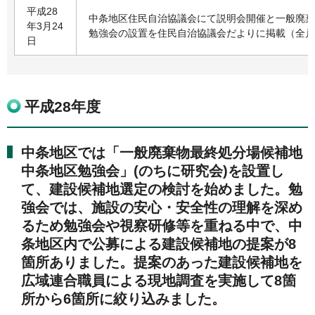
平成28
中条地区住民自治協議会にて説明会開催と一般廃棄
年3月24
勉強会の設置を住民自治協議会だよりに掲載（全戸
日
平成28年度
中条地区では「一般廃棄物最終処分場候補地
中条地区勉強会」(のちに研究会)を設置し
て、建設候補地選定の検討を始めました。勉
強会では、施設の安心・安全性の理解を深め
るため勉強会や視察研修等を重ねる中で、中
条地区内で公募による建設候補地の提案が8
箇所ありました。提案のあった建設候補地を
広域連合職員による現地調査を実施して8箇
所から6箇所に絞り込みました。