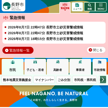
長野市
緊急情報
ニュース
検索
MENU
緊急情報
2026年8月7日 22時47分 長野市土砂災害警戒情報
2026年8月7日 22時47分 長野市土砂災害警戒情報
2026年8月7日 18時15分 長野市土砂災害警戒情報
緊急情報一覧
閉じる
市民
子ども・若者
高齢者
事業者
市政情報
熊本地震災害義援金
マイナンバー
ごみ分別
市民税・県民税
移住
この街で、わたしらしく生きる。長野市