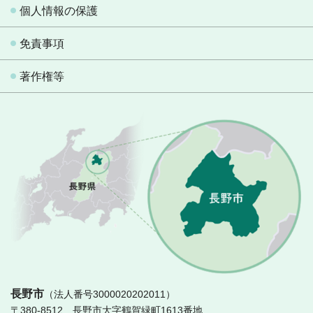
個人情報の保護
免責事項
著作権等
長
長野市
（法人番号3000020202011）
〒380-8512 長野市大字鶴賀緑町1613番地