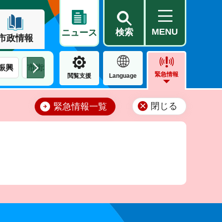
MENU
検索
ニュース
市政情報
振興
市街地整備・再開発
建築
上下水道局
都市計
緊急情報
閲覧支援
Language
閉じる
緊急情報一覧