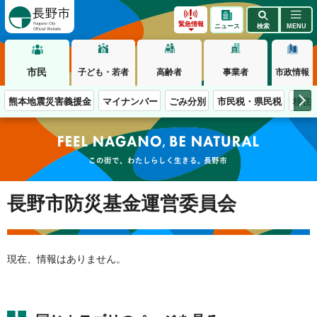
長野市
緊急情報
ニュース
検索
MENU
市民
子ども・若者
高齢者
事業者
市政情報
熊本地震災害義援金
マイナンバー
ごみ分別
市民税・県民税
移住
この街で、わたしらしく生きる。長野市
長野市防災基金運営委員会
現在、情報はありません。