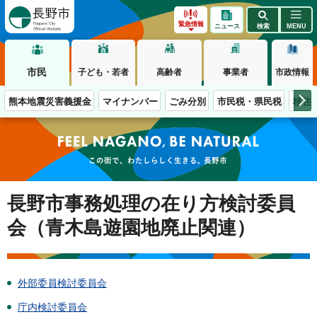
長野市
緊急情報
ニュース
検索
MENU
市民
子ども・若者
高齢者
事業者
市政情報
熊本地震災害義援金
マイナンバー
ごみ分別
市民税・県民税
移住
この街で、わたしらしく生きる。長野市
長野市事務処理の在り方検討委員
会（青木島遊園地廃止関連）
外部委員検討委員会
庁内検討委員会