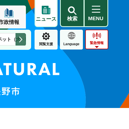
MENU
検索
ニュース
市政情報
ペット（犬・猫）
住民票・戸籍
公営住宅
市街地整備
緊急情報
閲覧支援
Language