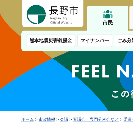
長野市
市民
熊本地震災害義援金
マイナンバー
ごみ分
ホーム
>
市政情報
>
会議
>
審議会、専門分科会など
>
委員