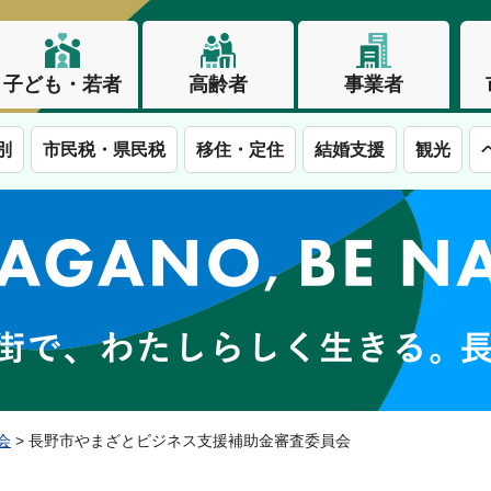
子ども・若者
高齢者
事業者
別
市民税・県民税
移住・定住
結婚支援
観光
この街で、わたしらしく生きる。長野市
会
> 長野市やまざとビジネス支援補助金審査委員会