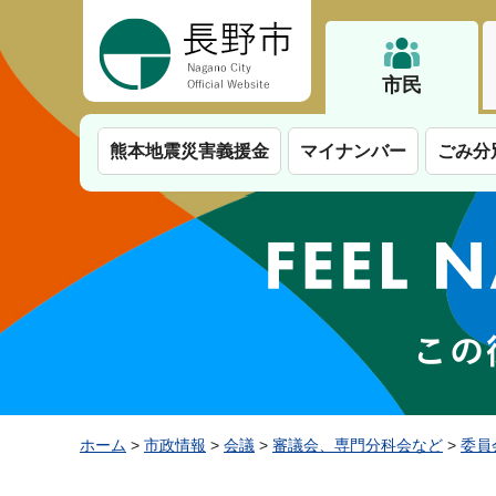
長野市
市民
熊本地震災害義援金
マイナンバー
ごみ分
ホーム
>
市政情報
>
会議
>
審議会、専門分科会など
>
委員