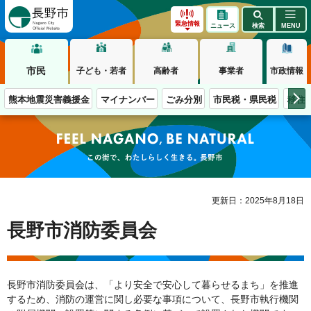
長野市
緊急情報
ニュース
検索
MENU
市民
子ども・若者
高齢者
事業者
市政情報
熊本地震災害義援金
マイナンバー
ごみ分別
市民税・県民税
移住
この街で、わたしらしく生きる。長野市
更新日：2025年8月18日
長野市消防委員会
長野市消防委員会は、「より安全で安心して暮らせるまち」を推進
するため、消防の運営に関し必要な事項について、長野市執行機関