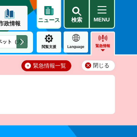
MENU
検索
ニュース
市政情報
ペット（犬・猫）
住民票・戸籍
公営住宅
市街地整備
緊急情報
閲覧支援
Language
閉じる
緊急情報一覧