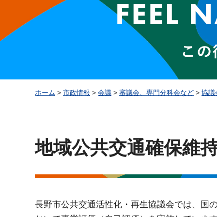
ホーム
>
市政情報
>
会議
>
審議会、専門分科会など
>
協議
地域公共交通確保維
長野市公共交通活性化・再生協議会では、国