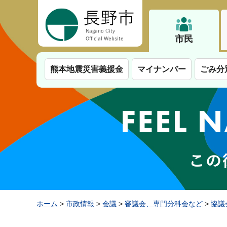
長野市
市民
熊本地震災害義援金
マイナンバー
ごみ分
ホーム
>
市政情報
>
会議
>
審議会、専門分科会など
>
協議