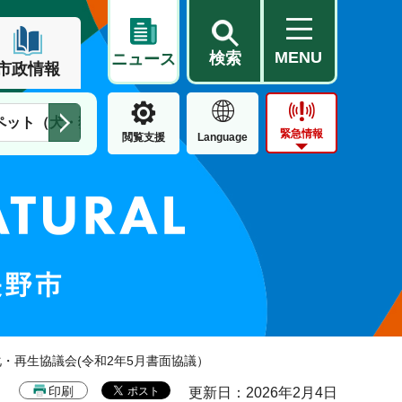
MENU
検索
ニュース
市政情報
ペット（犬・猫）
住民票・戸籍
公営住宅
市街地整備
緊急情報
閲覧支援
Language
化・再生協議会(令和2年5月書面協議）
印刷
更新日：2026年2月4日