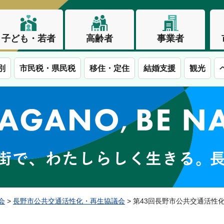
子ども・若者
高齢者
事業者
別
市民税・県民税
移住・定住
結婚支援
観光
この街で、わたしらしく生きる。長野市
会
>
長野市公共交通活性化・再生協議会
> 第43回長野市公共交通活性