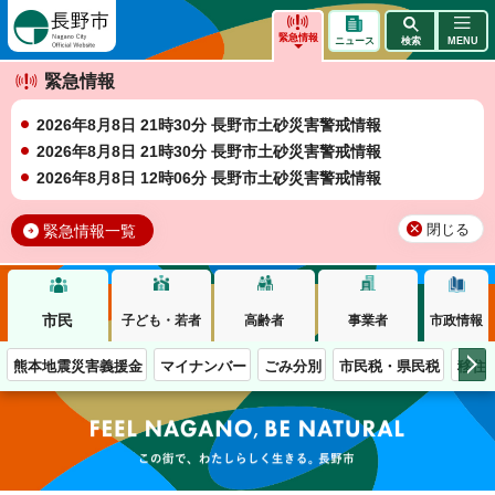
長野市
緊急情報
ニュース
検索
MENU
緊急情報
2026年8月8日 21時30分 長野市土砂災害警戒情報
2026年8月8日 21時30分 長野市土砂災害警戒情報
2026年8月8日 12時06分 長野市土砂災害警戒情報
緊急情報一覧
閉じる
市民
子ども・若者
高齢者
事業者
市政情報
熊本地震災害義援金
マイナンバー
ごみ分別
市民税・県民税
移住
この街で、わたしらしく生きる。長野市