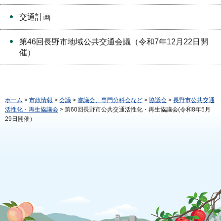
交通計画
第46回長野市地域公共交通会議（令和7年12月22日開
催）
ホーム
>
市政情報
>
会議
>
審議会、専門分科会など
>
協議会
>
長野市公共交通
活性化・再生協議会
> 第60回長野市公共交通活性化・再生協議会(令和8年5月
29日開催）