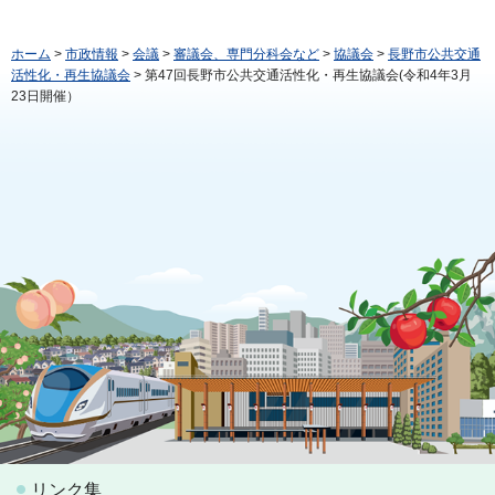
ホーム
>
市政情報
>
会議
>
審議会、専門分科会など
>
協議会
>
長野市公共交通
活性化・再生協議会
> 第47回長野市公共交通活性化・再生協議会(令和4年3月
23日開催）
リンク集