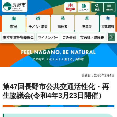
長野市
緊急情報
ニュース
検索
MENU
市民
子ども・若者
高齢者
事業者
市政情報
熊本地震災害義援金
マイナンバー
ごみ分別
市民税・県民税
移住
この街で、わたしらしく生きる。長野市
更新日：2026年2月4日
第47回長野市公共交通活性化・再
生協議会(令和4年3月23日開催）