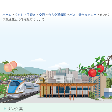
ホーム
>
くらし・手続き
>
交通
>
公共交通機関
>
バス・乗合タクシー
> 市内バ
ス路線廃止に伴う対応について
リンク集