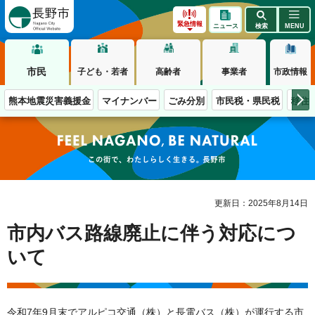
長野市
緊急情報
ニュース
検索
MENU
市民
子ども・若者
高齢者
事業者
市政情報
熊本地震災害義援金
マイナンバー
ごみ分別
市民税・県民税
移住
この街で、わたしらしく生きる。長野市
更新日：2025年8月14日
市内バス路線廃止に伴う対応につ
いて
令和7年9月末でアルピコ交通（株）と長電バス（株）が運行する市