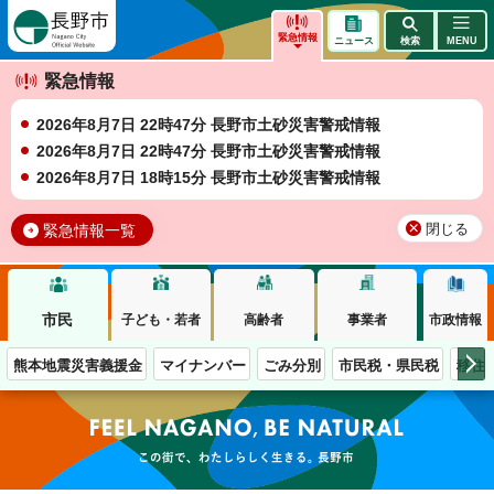
長野市
緊急情報
ニュース
検索
MENU
緊急情報
2026年8月7日 22時47分 長野市土砂災害警戒情報
2026年8月7日 22時47分 長野市土砂災害警戒情報
2026年8月7日 18時15分 長野市土砂災害警戒情報
緊急情報一覧
閉じる
市民
子ども・若者
高齢者
事業者
市政情報
熊本地震災害義援金
マイナンバー
ごみ分別
市民税・県民税
移住
この街で、わたしらしく生きる。長野市