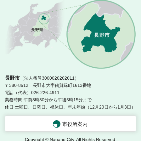
長
長野市
（法人番号3000020202011）
〒380-8512 長野市大字鶴賀緑町1613番地
電話（代表）026-226-4911
業務時間 午前8時30分から午後5時15分まで
休日 土曜日、日曜日、祝休日、年末年始（12月29日から1月3日）
市役所案内
Copyright © Nagano City. All Rights Reserved.