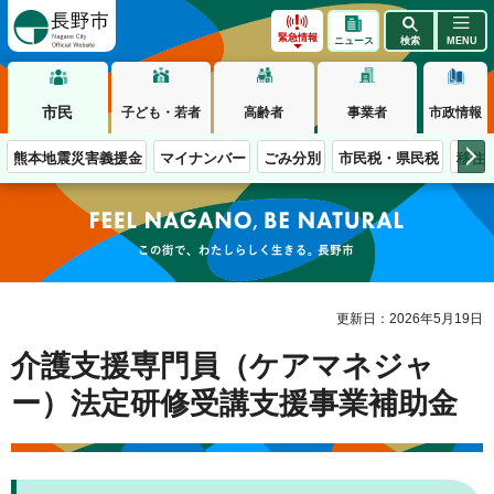
長野市
緊急情報
ニュース
検索
MENU
市民
子ども・若者
高齢者
事業者
市政情報
熊本地震災害義援金
マイナンバー
ごみ分別
市民税・県民税
移住
この街で、わたしらしく生きる。長野市
更新日：2026年5月19日
介護支援専門員（ケアマネジャ
ー）法定研修受講支援事業補助金