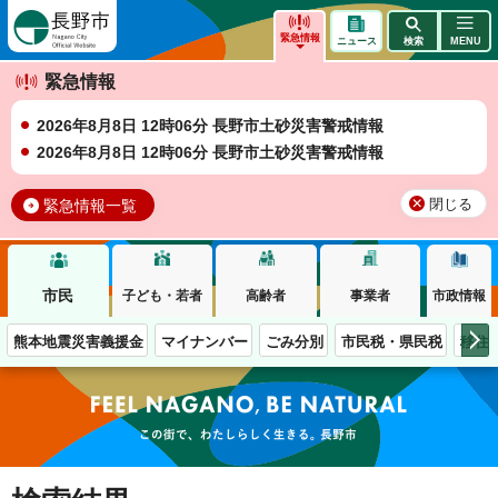
長野市
緊急情報
ニュース
検索
MENU
緊急情報
2026年8月8日 12時06分 長野市土砂災害警戒情報
2026年8月8日 12時06分 長野市土砂災害警戒情報
緊急情報一覧
閉じる
市民
子ども・若者
高齢者
事業者
市政情報
熊本地震災害義援金
マイナンバー
ごみ分別
市民税・県民税
移住
この街で、わたしらしく生きる。長野市