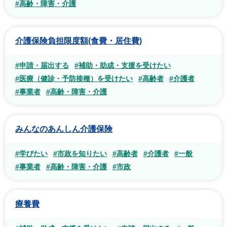
#高齢・障害・介護
介護保険負担限度額(食費・居住費)
#申請・届出する
#補助・助成・支援を受けたい
#医療（健診・予防接種）を受けたい
#高齢者
#介護者
#事業者
#高齢・障害・介護
みんなのあんしん介護保険
#学びたい
#市政を知りたい
#高齢者
#介護者
#一般
#事業者
#高齢・障害・介護
#市政
療養費