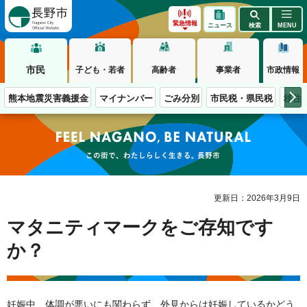
長野市
緊急情報
ニュース
検索
MENU
市民
子ども・若者
高齢者
事業者
市政情報
熊本地震災害義援金
マイナンバー
ごみ分別
市民税・県民税
移住
この街で、わたしらしく生きる。長野市
更新日：2026年3月9日
マタニティマークをご存知です
か？
妊娠中、体調が悪いにも関わらず、外見からは妊娠しているかどう