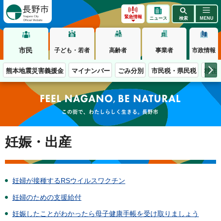
長野市
緊急情報
ニュース
検索
MENU
市民
子ども・若者
高齢者
事業者
市政情報
熊本地震災害義援金
マイナンバー
ごみ分別
市民税・県民税
移住
この街で、わたしらしく生きる。長野市
妊娠・出産
妊婦が接種するRSウイルスワクチン
妊婦のための支援給付
妊娠したことがわかったら母子健康手帳を受け取りましょう