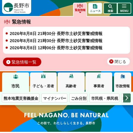
長野市
緊急情報
ニュース
検索
MENU
緊急情報
2026年8月8日 21時30分 長野市土砂災害警戒情報
2026年8月8日 21時30分 長野市土砂災害警戒情報
2026年8月8日 12時06分 長野市土砂災害警戒情報
緊急情報一覧
閉じる
市民
子ども・若者
高齢者
事業者
市政情報
熊本地震災害義援金
マイナンバー
ごみ分別
市民税・県民税
移住
この街で、わたしらしく生きる。長野市