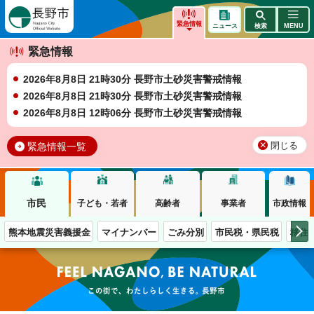
長野市
緊急情報
ニュース
検索
MENU
緊急情報
2026年8月8日 21時30分 長野市土砂災害警戒情報
2026年8月8日 21時30分 長野市土砂災害警戒情報
2026年8月8日 12時06分 長野市土砂災害警戒情報
緊急情報一覧
閉じる
市民
子ども・若者
高齢者
事業者
市政情報
熊本地震災害義援金
マイナンバー
ごみ分別
市民税・県民税
移住
この街で、わたしらしく生きる。長野市