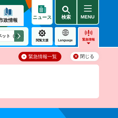
MENU
検索
ニュース
市政情報
ペット（犬・猫）
住民票・戸籍
公営住宅
市街地整備
緊急情報
閲覧支援
Language
閉じる
緊急情報一覧