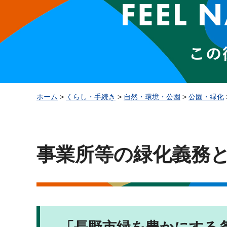
ホーム
>
くらし・手続き
>
自然・環境・公園
>
公園・緑化
事業所等の緑化義務