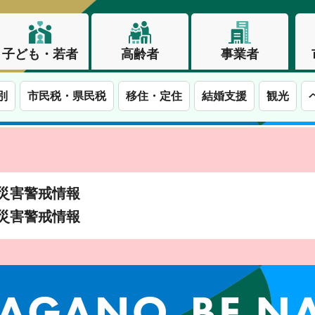
子ども・若者
高齢者
事業者
別
市民税・県民税
移住・定住
結婚支援
観光
土砂災害警戒情報
土砂災害警戒情報
この街で、わたしらしく生きる。長野市