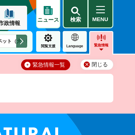
MENU
検索
ニュース
市政情報
ペット（犬・猫）
住民票・戸籍
公営住宅
市街地整備
緊急情報
閲覧支援
Language
閉じる
緊急情報一覧