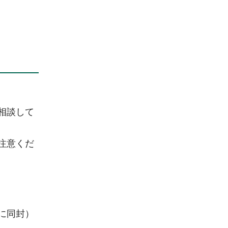
相談して
注意くだ
に同封）