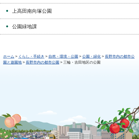
上高田南向塚公園
公園緑地課
ホーム
>
くらし・手続き
>
自然・環境・公園
>
公園・緑化
>
長野市内の都市公
園と遊園地
>
長野市内の都市公園
> 三輪・吉田地区の公園