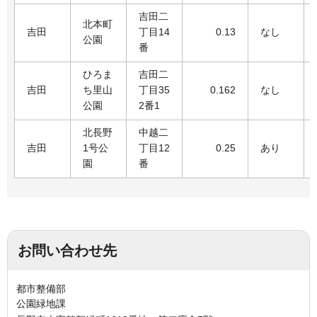
吉田二
北本町
吉田
丁目14
0.13
なし
公園
番
ひろま
吉田二
吉田
ち里山
丁目35
0.162
なし
公園
2番1
北長野
中越二
吉田
1号公
丁目12
0.25
あり
園
番
お問い合わせ先
都市整備部
公園緑地課