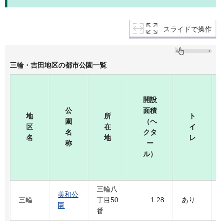
スライドで操作
三輪・吉田地区の都市公園一覧
開設
公
面積
地
所
ト
園
（ヘ
区
在
イ
名
クタ
名
地
レ
称
ー
ル）
三輪八
美和公
三輪
丁目50
1.28
あり
園
番