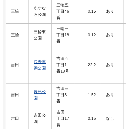
三輪五
あすな
三輪
丁目46
0.15
あり
ろ公園
番
三輪三
三輪東
三輪
丁目18
0.12
あり
公園
番
吉田五
長野運
吉田
丁目1
22.2
あり
動公園
番19号
吉田三
辰巳公
吉田
丁目3
1.52
あり
園
番
吉田一
吉田公
吉田
丁目17
0.15
なし
園
番