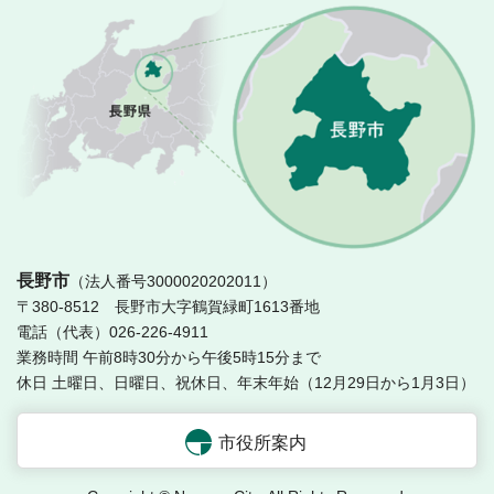
長
長野市
（法人番号3000020202011）
〒380-8512 長野市大字鶴賀緑町1613番地
電話（代表）026-226-4911
業務時間 午前8時30分から午後5時15分まで
休日 土曜日、日曜日、祝休日、年末年始（12月29日から1月3日）
市役所案内