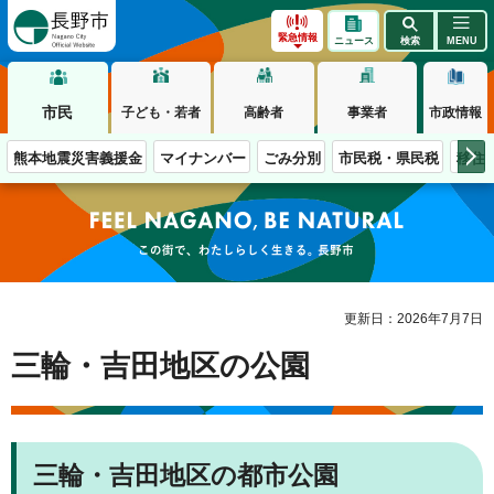
長野市
緊急情報
ニュース
検索
MENU
市民
子ども・若者
高齢者
事業者
市政情報
熊本地震災害義援金
マイナンバー
ごみ分別
市民税・県民税
移住
この街で、わたしらしく生きる。長野市
更新日：2026年7月7日
三輪・吉田地区の公園
三輪・吉田地区の都市公園