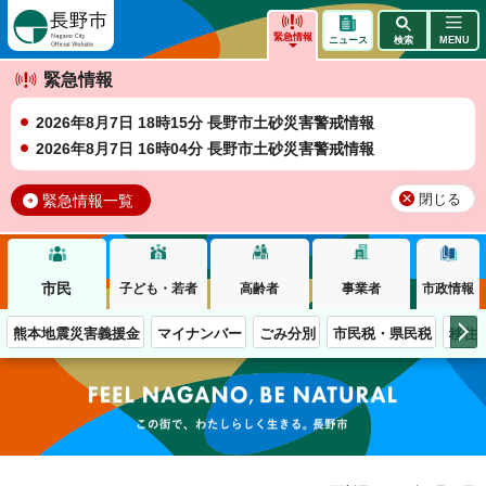
長野市
緊急情報
ニュース
検索
MENU
緊急情報
2026年8月7日 18時15分 長野市土砂災害警戒情報
2026年8月7日 16時04分 長野市土砂災害警戒情報
緊急情報一覧
閉じる
市民
子ども・若者
高齢者
事業者
市政情報
熊本地震災害義援金
マイナンバー
ごみ分別
市民税・県民税
移住
この街で、わたしらしく生きる。長野市