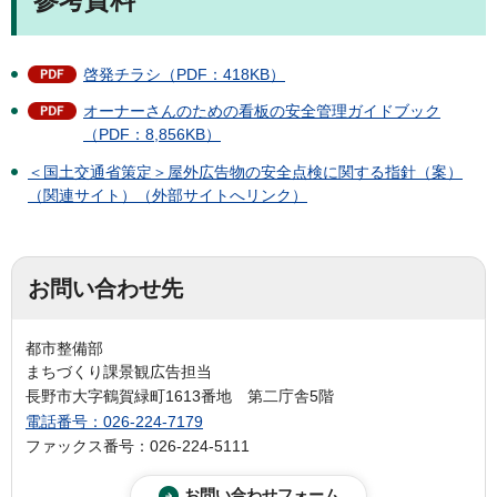
啓発チラシ（PDF：418KB）
オーナーさんのための看板の安全管理ガイドブック
（PDF：8,856KB）
＜国土交通省策定＞屋外広告物の安全点検に関する指針（案）
（関連サイト）（外部サイトへリンク）
お問い合わせ先
都市整備部
まちづくり課景観広告担当
長野市大字鶴賀緑町1613番地 第二庁舎5階
電話番号：026-224-7179
ファックス番号：026-224-5111