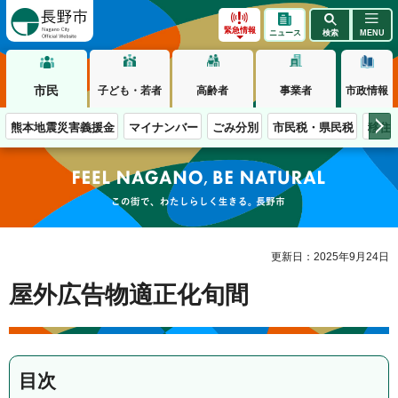
長野市
緊急情報
ニュース
検索
MENU
市民
子ども・若者
高齢者
事業者
市政情報
熊本地震災害義援金
マイナンバー
ごみ分別
市民税・県民税
移住
この街で、わたしらしく生きる。長野市
更新日：2025年9月24日
屋外広告物適正化旬間
目次