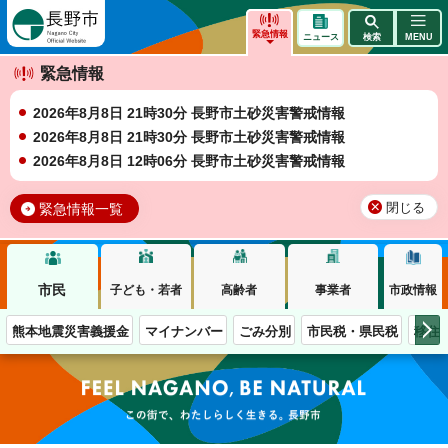
長野市
緊急情報
ニュース
検索
MENU
緊急情報
2026年8月8日 21時30分 長野市土砂災害警戒情報
2026年8月8日 21時30分 長野市土砂災害警戒情報
2026年8月8日 12時06分 長野市土砂災害警戒情報
緊急情報一覧
閉じる
市民
子ども・若者
高齢者
事業者
市政情報
熊本地震災害義援金
マイナンバー
ごみ分別
市民税・県民税
移住
この街で、わたしらしく生きる。長野市