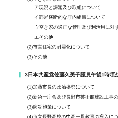
ア現況と課題及び取組について
イ部局横断的な庁内組織について
ウ空き家の適正な管理及び利活用に対
エその他
(2)市営住宅の耐震化について
(3)その他
3
日本共産党佐藤久美子議員午後1時頃
(1)加藤市長の政治姿勢について
(2)新第一庁舎及び長野市芸術館建設工事
(3)防災施策について
(4)市立長野高校の中高一貫教育の導入に