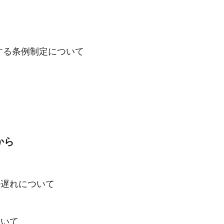
する条例制定について
から
の遅れについて
ついて