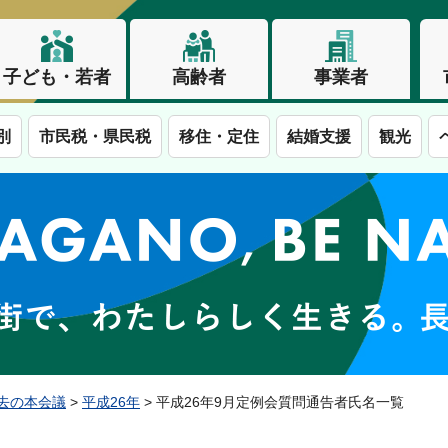
子ども・若者
高齢者
事業者
別
市民税・県民税
移住・定住
結婚支援
観光
この街で、わたしらしく生きる。長野市
去の本会議
>
平成26年
> 平成26年9月定例会質問通告者氏名一覧