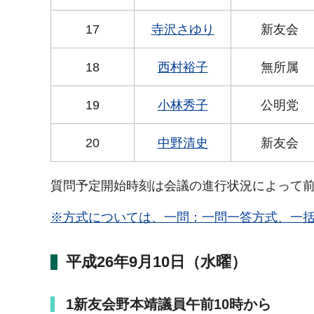
17
寺沢さゆり
新友会
18
西村裕子
無所属
19
小林秀子
公明党
20
中野清史
新友会
質問予定開始時刻は会議の進行状況によって
※方式については、一問：一問一答方式、一
平成26年9月10日（水曜）
1
新友会野本靖議員午前10時から