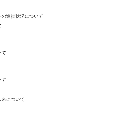
トの進捗状況について
て
いて
いて
の未来について