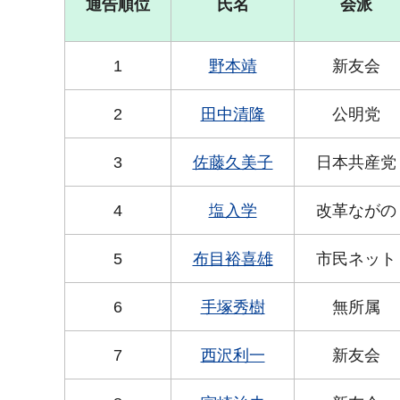
通告順位
氏名
会派
1
野本靖
新友会
2
田中清隆
公明党
3
佐藤久美子
日本共産党
4
塩入学
改革ながの
5
布目裕喜雄
市民ネット
6
手塚秀樹
無所属
7
西沢利一
新友会