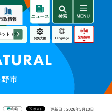
MENU
検索
ニュース
市政情報
ペット（犬・猫）
住民票・戸籍
公営住宅
市街地整備
緊急情報
閲覧支援
Language
印刷
更新日：2026年3月10日