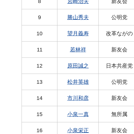
8
宮崎治夫
新友会
9
勝山秀夫
公明党
10
望月義寿
改革ながの
11
若林祥
新友会
12
原田誠之
日本共産党
13
松井英雄
公明党
14
市川和彦
新友会
15
小泉一真
無所属
16
小泉栄正
新友会