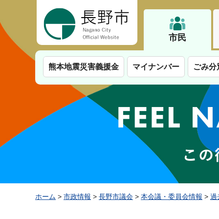
長野市
市民
熊本地震災害義援金
マイナンバー
ごみ分
ホーム
>
市政情報
>
長野市議会
>
本会議・委員会情報
>
過