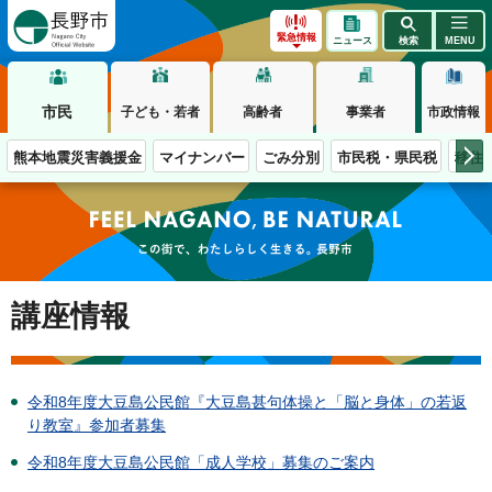
長野市
緊急情報
ニュース
検索
MENU
市民
子ども・若者
高齢者
事業者
市政情報
熊本地震災害義援金
マイナンバー
ごみ分別
市民税・県民税
移住
この街で、わたしらしく生きる。長野市
講座情報
令和8年度大豆島公民館『大豆島甚句体操と「脳と身体」の若返
り教室』参加者募集
令和8年度大豆島公民館「成人学校」募集のご案内