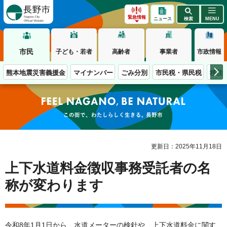
長野市
緊急情報
ニュース
検索
MENU
市民
子ども・若者
高齢者
事業者
市政情報
熊本地震災害義援金
マイナンバー
ごみ分別
市民税・県民税
移住
この街で、わたしらしく生きる。長野市
更新日：2025年11月18日
上下水道料金徴収事務受託者の名
称が変わります
令和8年1月1日から、水道メーターの検針や、上下水道料金に関す