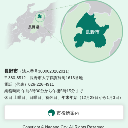
長
長野市
（法人番号3000020202011）
〒380-8512 長野市大字鶴賀緑町1613番地
電話（代表）026-226-4911
業務時間 午前8時30分から午後5時15分まで
休日 土曜日、日曜日、祝休日、年末年始（12月29日から1月3日）
市役所案内
Copyright © Nagano City. All Rights Reserved.