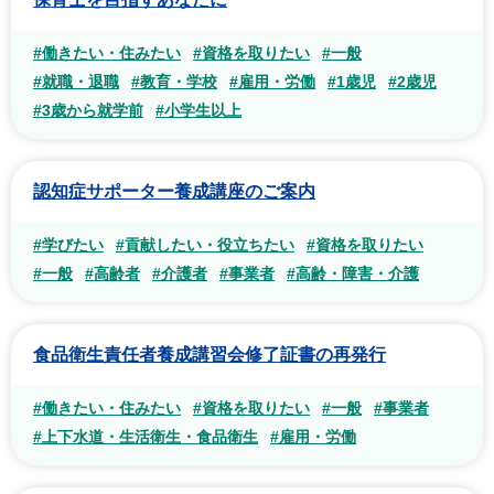
#働きたい・住みたい
#資格を取りたい
#一般
#就職・退職
#教育・学校
#雇用・労働
#1歳児
#2歳児
#3歳から就学前
#小学生以上
認知症サポーター養成講座のご案内
#学びたい
#貢献したい・役立ちたい
#資格を取りたい
#一般
#高齢者
#介護者
#事業者
#高齢・障害・介護
食品衛生責任者養成講習会修了証書の再発行
#働きたい・住みたい
#資格を取りたい
#一般
#事業者
#上下水道・生活衛生・食品衛生
#雇用・労働