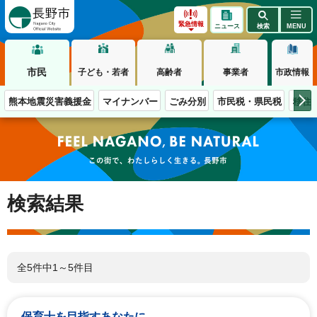
長野市
緊急情報
ニュース
検索
MENU
市民
子ども・若者
高齢者
事業者
市政情報
熊本地震災害義援金
マイナンバー
ごみ分別
市民税・県民税
移住
この街で、わたしらしく生きる。長野市
検索結果
全5件中1～5件目
保育士を目指すあなたに