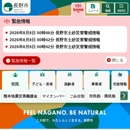
長野市
緊急情報
ニュース
検索
MENU
緊急情報
2026年8月8日 00時46分 長野市土砂災害警戒情報
2026年8月8日 00時42分 長野市土砂災害警戒情報
2026年8月8日 00時42分 長野市土砂災害警戒情報
緊急情報一覧
閉じる
市民
子ども・若者
高齢者
事業者
市政情報
熊本地震災害義援金
マイナンバー
ごみ分別
市民税・県民税
移住
この街で、わたしらしく生きる。長野市