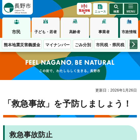
長野市
緊急情報
ニュース
検索
MENU
市民
子ども・若者
高齢者
事業者
市政情報
熊本地震災害義援金
マイナンバー
ごみ分別
市民税・県民税
移住
この街で、わたしらしく生きる。長野市
更新日：2026年1月26日
「救急事故」を予防しましょう！
救急事故防止