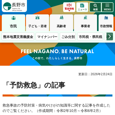
長野市
緊急情報
ニュース
検索
MENU
市民
子ども・若者
高齢者
事業者
市政情報
熊本地震災害義援金
マイナンバー
ごみ分別
市民税・県民税
移住
この街で、わたしらしく生きる。長野市
更新日：2026年2月24日
「予防救急」の記事
救急事故の予防対策・病気やけがの知識等に関する記事を作成した
のでご覧ください。（作成期間：令和2年10月～令和6年2月）