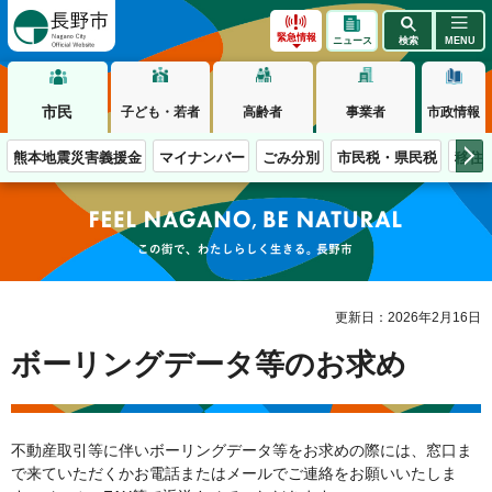
長野市
緊急情報
ニュース
検索
MENU
市民
子ども・若者
高齢者
事業者
市政情報
熊本地震災害義援金
マイナンバー
ごみ分別
市民税・県民税
移住
この街で、わたしらしく生きる。長野市
更新日：2026年2月16日
ボーリングデータ等のお求め
不動産取引等に伴いボーリングデータ等をお求めの際には、窓口ま
で来ていただくかお電話またはメールでご連絡をお願いいたしま