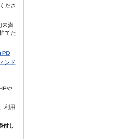
くださ
円未満
捨てた
（PD
ウィンド
HPや
料、利用
添付し