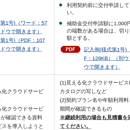
利用契約前に交付申請して
い。
第1号)（ワード：57
補助金交付申請額に1,000
の端数がある場合は、切り
ンドウで開きます）
額とする。
1号)（PDF：107
ンドウで開きます）
記入例(様式第1号)
F：128KB）（別
ウで開きます）
(1)見える化クラウドサービス
える化クラウドサービ
カタログの写しなど
料
(2)契約プラン名や年額利用
える化クラウドサービ
期間が確認できるもの
料が確認できる資料
※継続利用の場合も見積書を
ービスを導入しようと
てください。