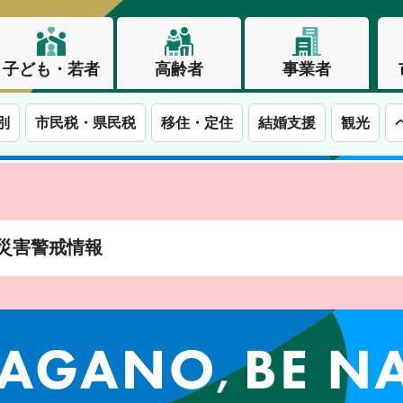
子ども・若者
高齢者
事業者
別
市民税・県民税
移住・定住
結婚支援
観光
土砂災害警戒情報
この街で、わたしらしく生きる。長野市