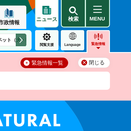
MENU
検索
ニュース
市政情報
ペット（犬・猫）
住民票・戸籍
公営住宅
市街地整備
緊急情報
閲覧支援
Language
閉じる
緊急情報一覧