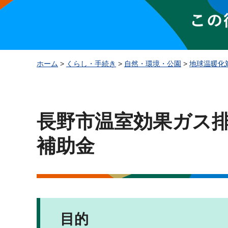
ホーム
>
くらし・手続き
>
自然・環境・公園
>
地球温暖化
長野市温室効果ガス
補助金
目的