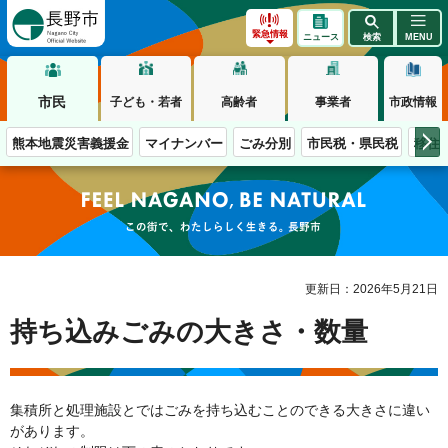
長野市
緊急情報
ニュース
検索
MENU
市民
子ども・若者
高齢者
事業者
市政情報
熊本地震災害義援金
マイナンバー
ごみ分別
市民税・県民税
移住
この街で、わたしらしく生きる。長野市
更新日：2026年5月21日
持ち込みごみの大きさ・数量
集積所と処理施設とではごみを持ち込むことのできる大きさに違い
があります。