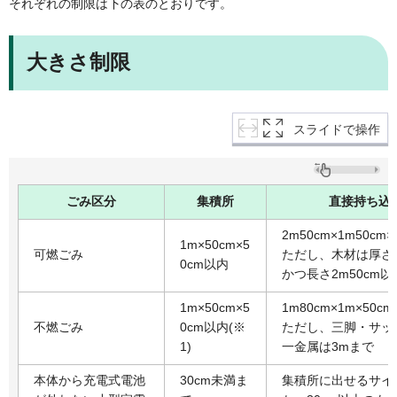
それぞれの制限は下の表のとおりです。
大きさ制限
スライドで操作
ごみ区分
集積所
直接持ち込
2m50cm×1m50cm
1m×50cm×5
可燃ごみ
ただし、木材は厚さ2
0cm以内
かつ長さ2m50cm
1m×50cm×5
1m80cm×1m×50c
不燃ごみ
0cm以内(※
ただし、三脚・サッ
1)
一金属は3mまで
本体から充電式電池
30cm未満ま
集積所に出せるサイ