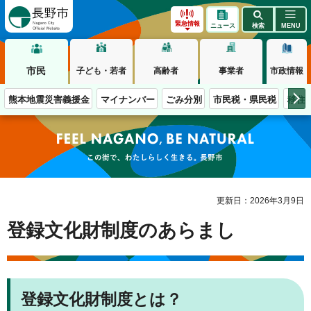
長野市
緊急情報
ニュース
検索
MENU
市民
子ども・若者
高齢者
事業者
市政情報
熊本地震災害義援金
マイナンバー
ごみ分別
市民税・県民税
移住
この街で、わたしらしく生きる。長野市
更新日：2026年3月9日
登録文化財制度のあらまし
登録文化財制度とは？