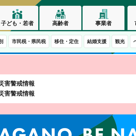
子ども・若者
高齢者
事業者
別
市民税・県民税
移住・定住
結婚支援
観光
土砂災害警戒情報
土砂災害警戒情報
この街で、わたしらしく生きる。長野市