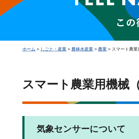
ホーム
>
しごと・産業
>
農林水産業
>
農業
> スマート農
スマート農業用機械
気象センサーについて