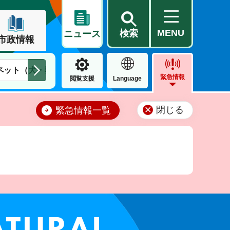
MENU
検索
ニュース
市政情報
ペット（犬・猫）
住民票・戸籍
公営住宅
市街地整備
緊急情報
閲覧支援
Language
閉じる
緊急情報一覧