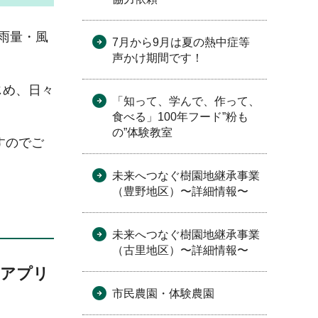
雨量・風
7月から9月は夏の熱中症等
声かけ期間です！
じめ、日々
「知って、学んで、作って、
食べる」100年フード”粉も
の”体験教室
すのでご
未来へつなぐ樹園地継承事業
（豊野地区）〜詳細情報〜
未来へつなぐ樹園地継承事業
（古里地区）〜詳細情報〜
用アプリ
市民農園・体験農園