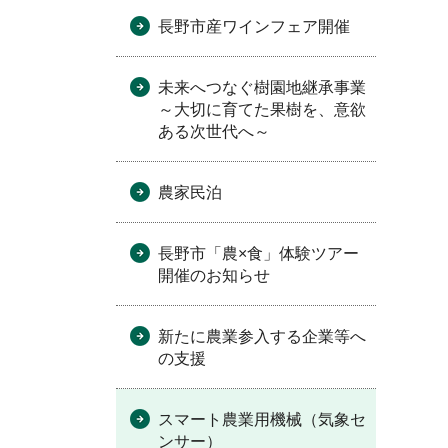
長野市産ワインフェア開催
未来へつなぐ樹園地継承事業
～大切に育てた果樹を、意欲
ある次世代へ～
農家民泊
長野市「農×食」体験ツアー
開催のお知らせ
新たに農業参入する企業等へ
の支援
スマート農業用機械（気象セ
ンサー）