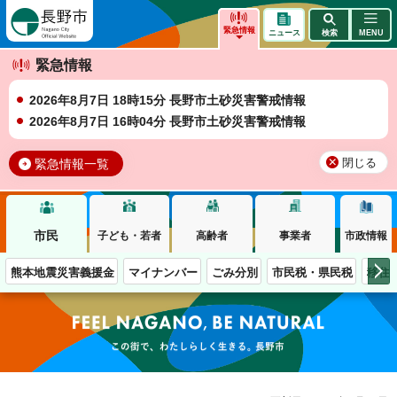
長野市
緊急情報
ニュース
検索
MENU
緊急情報
2026年8月7日 18時15分 長野市土砂災害警戒情報
2026年8月7日 16時04分 長野市土砂災害警戒情報
緊急情報一覧
閉じる
市民
子ども・若者
高齢者
事業者
市政情報
熊本地震災害義援金
マイナンバー
ごみ分別
市民税・県民税
移住
この街で、わたしらしく生きる。長野市