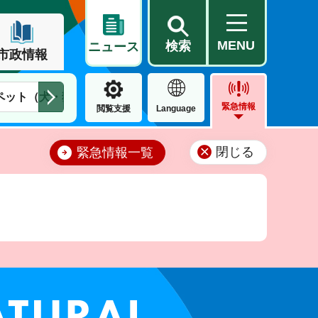
MENU
検索
ニュース
市政情報
ペット（犬・猫）
住民票・戸籍
公営住宅
市街地整備
緊急情報
閲覧支援
Language
閉じる
緊急情報一覧