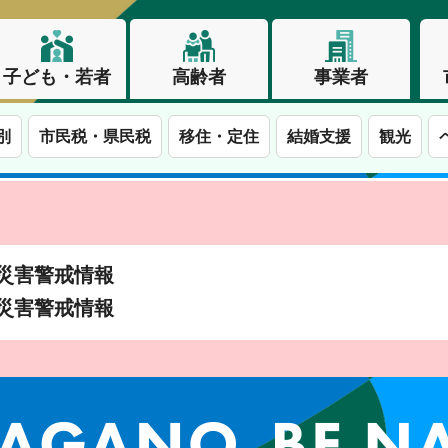
子ども・若者
高齢者
事業者
別
市民税・県民税
移住・定住
結婚支援
観光
土砂災害警戒情報
土砂災害警戒情報
この街で、わたしらしく生きる。長野市