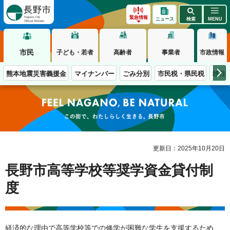
長野市
緊急情報
ニュース
検索
MENU
市民
子ども・若者
高齢者
事業者
市政情報
熊本地震災害義援金
マイナンバー
ごみ分別
市民税・県民税
移住
この街で、わたしらしく生きる。長野市
更新日：2025年10月20日
長野市高等学校等奨学資金貸付制
度
経済的な理由で高等学校等での修学が困難な学生を支援するため