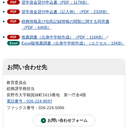
奨学資金貸付申込書（PDF：117KB）
奨学資金貸付申込書（記入例）（PDF：232KB）
税務情報及び住民記録情報の閲覧に関する同意書
（PDF：44KB）
推薦調書（出身中学校作成）（PDF：116KB）
／
Excel版推薦調書（出身中学校作成）（エクセル：15KB）
お問い合わせ先
教育委員会
総務課学務担当
長野市大字鶴賀緑町1613番地 第一庁舎4階
電話番号：026-224-8597
ファックス番号：026-224-5086