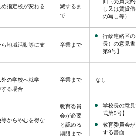
面（売買契約
ため指定校が変わる
滅するま
し又は賃貸借
で
の写し等）
行政連絡区の
長）の意見書
から地域活動等に支
卒業まで
第9号】
以外の学校へ就学
卒業まで
なし
学する場合
学校長の意見
教育委員
式第5号】
会が必要
地等からやむを得な
教育委員会が
と認める
する書面
期限まで