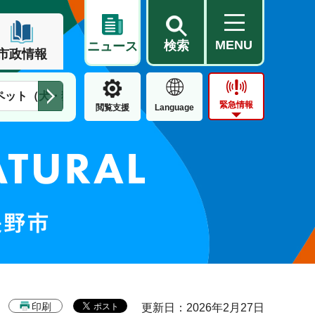
MENU
検索
ニュース
市政情報
ペット（犬・猫）
住民票・戸籍
公営住宅
市街地整備
緊急情報
閲覧支援
Language
印刷
更新日：2026年2月27日