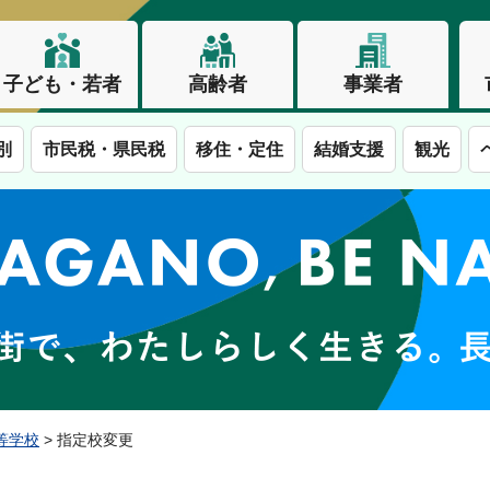
子ども・若者
高齢者
事業者
別
市民税・県民税
移住・定住
結婚支援
観光
この街で、わたしらしく生きる。長野市
等学校
> 指定校変更