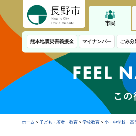
長野市
市民
熊本地震災害義援金
マイナンバー
ごみ分
ホーム
>
子ども・若者・教育
>
学校教育
>
小・中学校・高