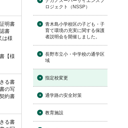
ナガノスーパーサイエンスプ
ロジェクト（NSSP）
証明書
青木島小学校区の子ども・子
育て環境の充実に関する保護
認書
者説明会を開催しました。
又は様
長野市立小・中学校の通学区
書【様
域
指定校変更
きる書
書の写
通学路の安全対策
契約書
教育施設
きる書