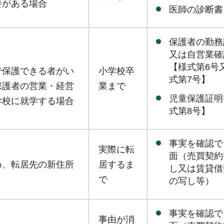
要がある場合
医師の診断書
保護者の勤務
又は自営業確
【様式第6号
で保護できる者がい
小学校卒
式第7号】
保護者の営業・経営
業まで
児童保護証明
学校に就学する場合
式第8号】
事実を確認で
実際に転
面（売買契約
め、転居先の新住所
居するま
し又は賃貸借
で
の写し等）
事実を確認で
事由が消