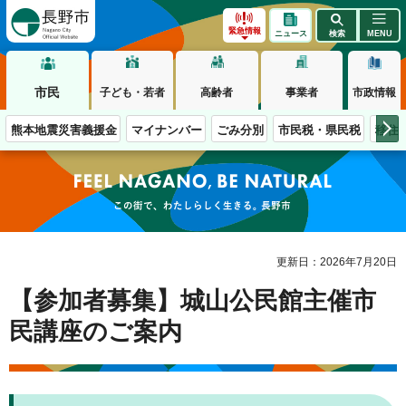
長野市
緊急情報
ニュース
検索
MENU
市民
子ども・若者
高齢者
事業者
市政情報
熊本地震災害義援金
マイナンバー
ごみ分別
市民税・県民税
移住
この街で、わたしらしく生きる。長野市
更新日：2026年7月20日
【参加者募集】城山公民館主催市
民講座のご案内